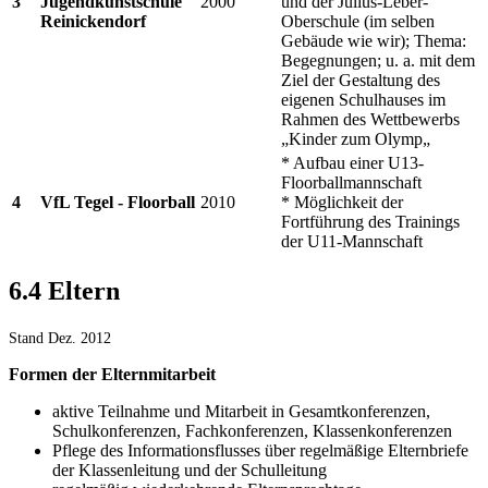
3
Jugendkunstschule
2000
und der Julius-Leber-
Reinickendorf
Oberschule (im selben
Gebäude wie wir); Thema:
Begegnungen; u. a. mit dem
Ziel der Gestaltung des
eigenen Schulhauses im
Rahmen des Wettbewerbs
„Kinder zum Olymp„
* Aufbau einer U13-
Floorballmannschaft
4
VfL Tegel - Floorball
2010
* Möglichkeit der
Fortführung des Trainings
der U11-Mannschaft
6.4 Eltern
Stand Dez. 2012
Formen der Elternmitarbeit
aktive Teilnahme und Mitarbeit in Gesamtkonferenzen,
Schulkonferenzen, Fachkonferenzen, Klassenkonferenzen
Pflege des Informationsflusses über regelmäßige Elternbriefe
der Klassenleitung und der Schulleitung